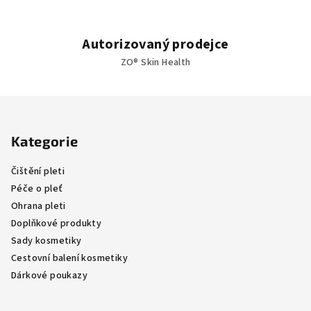
Autorizovaný prodejce
ZO® Skin Health
Z
á
Kategorie
p
a
Čištění pleti
t
Péče o pleť
í
Ohrana pleti
Doplňkové produkty
Sady kosmetiky
Cestovní balení kosmetiky
Dárkové poukazy