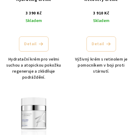
o
3 390 Kč
3 910 Kč
d
Skladem
Skladem
u
k
t
Detail
Detail
ů
Hydratační krém pro velmi
Výživný krém s retinolem je
suchou a atopickou pokožku
pomocníkem v boji proti
regeneruje a zklidňuje
stárnutí.
podráždění.