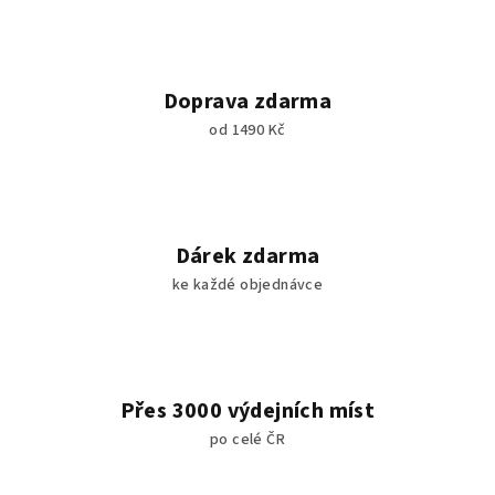
d
a
c
í
Doprava zdarma
p
od 1490 Kč
r
v
k
y
v
Dárek zdarma
ý
ke každé objednávce
p
i
s
u
Přes 3000 výdejních míst
po celé ČR