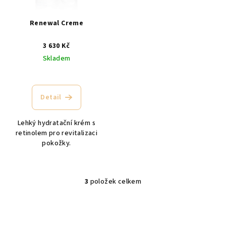
Renewal Creme
3 630 Kč
Skladem
Detail
Lehký hydratační krém s
retinolem pro revitalizaci
pokožky.
3
položek celkem
O
v
l
á