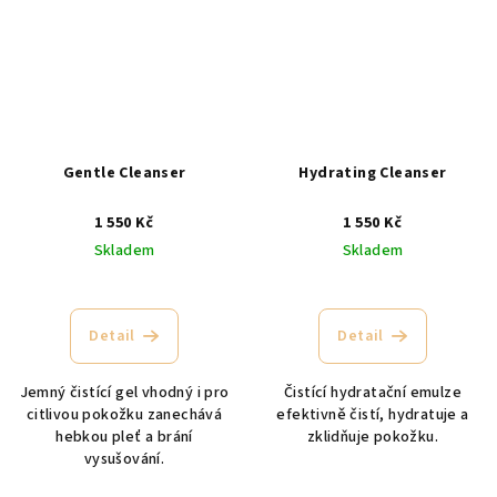
Gentle Cleanser
Hydrating Cleanser
1 550 Kč
1 550 Kč
Skladem
Skladem
Detail
Detail
Jemný čistící gel vhodný i pro
Čistící hydratační emulze
citlivou pokožku zanechává
efektivně čistí, hydratuje a
hebkou pleť a brání
zklidňuje pokožku.
vysušování.