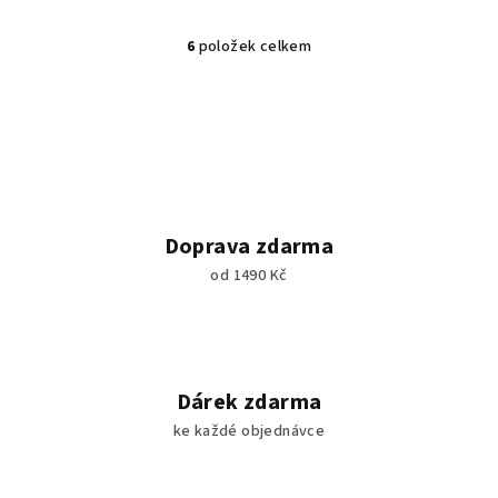
6
položek celkem
O
v
l
á
d
a
c
í
Doprava zdarma
p
od 1490 Kč
r
v
k
y
v
Dárek zdarma
ý
ke každé objednávce
p
i
s