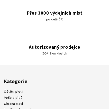
u
Přes 3000 výdejních míst
po celé ČR
Autorizovaný prodejce
ZO® Skin Health
Z
á
Kategorie
p
a
Čištění pleti
t
Péče o pleť
í
Ohrana pleti