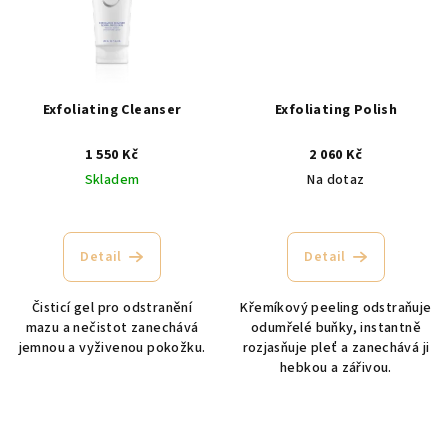
Exfoliating Cleanser
Exfoliating Polish
1 550 Kč
2 060 Kč
Skladem
Na dotaz
Průměrné
hodnocení
produktu
Detail
Detail
je
5,0
Čisticí gel pro odstranění
Křemíkový peeling odstraňuje
z
mazu a nečistot zanechává
odumřelé buňky, instantně
5
jemnou a vyživenou pokožku.
rozjasňuje pleť a zanechává ji
hvězdiček.
hebkou a zářivou.