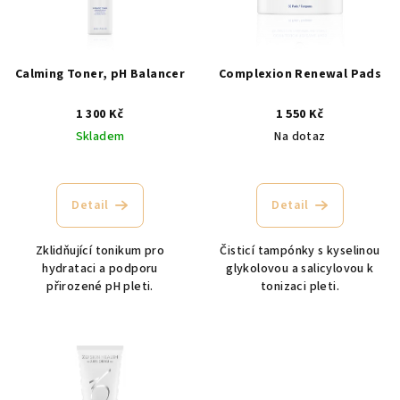
s
p
r
Calming Toner, pH Balancer
Complexion Renewal Pads
o
1 300 Kč
1 550 Kč
d
Skladem
Na dotaz
u
k
Průměrné
hodnocení
t
produktu
Detail
Detail
ů
je
5,0
Zklidňující tonikum pro
Čisticí tampónky s kyselinou
z
hydrataci a podporu
glykolovou a salicylovou k
5
přirozené pH pleti.
tonizaci pleti.
hvězdiček.