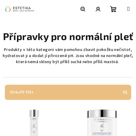
Přejít
na
obsah
Nákupní
Hledat
Přihlášení
Přípravky pro normální pleť
košík
Produkty
v této kategorii vám pomohou zbavit pokožku nečistot,
hydratovat ji a dodat jí přirozené pH. Jsou vhodné na normální pleť,
která nemá sklony být příliš suchá nebo příliš mastná.
Otevřít filtr
V
ý
p
i