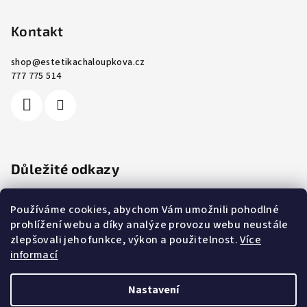
Kontakt
shop
@
estetikachaloupkova.cz
777 775 514
Důležité odkazy
Ochrana osobních údajů
Používáme cookies, abychom Vám umožnili pohodlné
Cookies
prohlížení webu a díky analýze provozu webu neustále
Obchodní podmínky
zlepšovali jeho funkce, výkon a použitelnost.
Více
Reklamace a vrácení zboží
informací
Kontakty
Nastavení