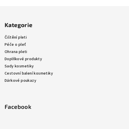
Z
á
Kategorie
p
a
Čištění pleti
t
Péče o pleť
í
Ohrana pleti
Doplňkové produkty
Sady kosmetiky
Cestovní balení kosmetiky
Dárkové poukazy
Facebook