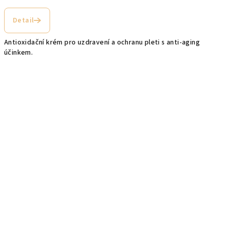
Průměrné
hodnocení
Detail
produktu
je
Antioxidační krém pro uzdravení a ochranu pleti s anti-aging
4,5
účinkem.
z
5
hvězdiček.