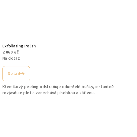
Exfoliating Polish
2 060 Kč
Na dotaz
Detail
Křemíkový peeling odstraňuje odumřelé buňky, instantně
rozjasňuje pleť a zanechává ji hebkou a zářivou.