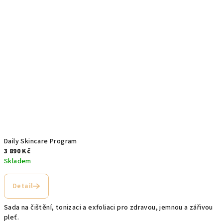
Daily Skincare Program
3 890 Kč
Skladem
Průměrné
hodnocení
Detail
produktu
je
Sada na čištění, tonizaci a exfoliaci pro zdravou, jemnou a zářivou
4,4
pleť.
z