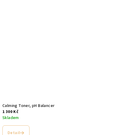
5
hvězdiček.
Calming Toner, pH Balancer
1 300 Kč
Skladem
Průměrné
hodnocení
Detail