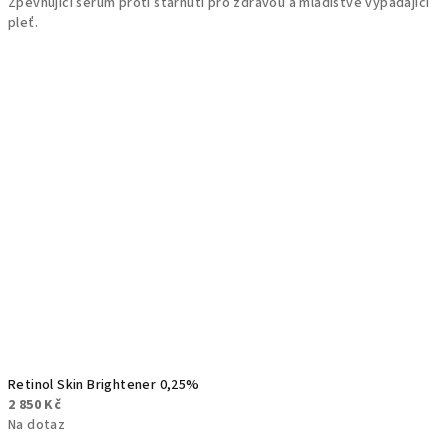
Zpevňující sérum proti stárnutí pro zdravou a mladistvě vypadající
pleť.
Retinol Skin Brightener 0,25%
2 850 Kč
Na dotaz