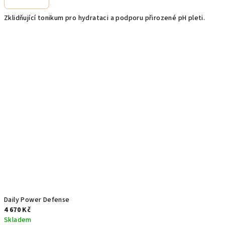
produktu
je
Zklidňující tonikum pro hydrataci a podporu přirozené pH pleti.
5,0
z
5
hvězdiček.
Daily Power Defense
4 670 Kč
Skladem