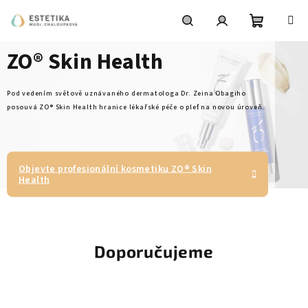
Přejít
na
obsah
Nákupní
Hledat
Přihlášení
ZO® Skin Health
košík
Pod vedením světově uznávaného dermatologa Dr. Zeina Obagiho
posouvá ZO® Skin Health hranice lékařské péče o pleť na novou úroveň.
Objevte profesionální kosmetiku ZO® Skin
Health
Doporučujeme