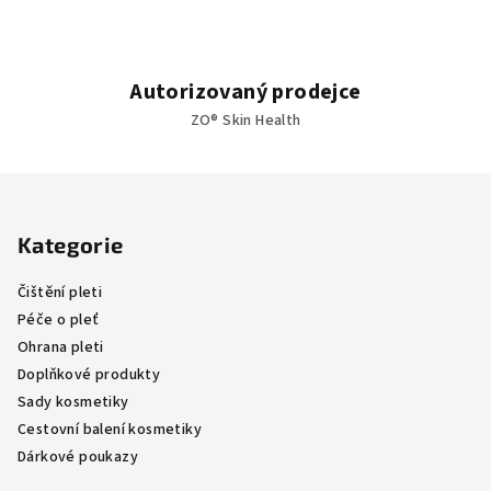
Autorizovaný prodejce
ZO® Skin Health
Z
á
Kategorie
p
a
Čištění pleti
t
Péče o pleť
í
Ohrana pleti
Doplňkové produkty
Sady kosmetiky
Cestovní balení kosmetiky
Dárkové poukazy