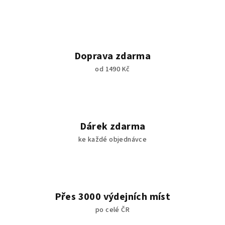
c
í
í
p
r
v
Doprava zdarma
k
od 1490 Kč
y
v
ý
p
i
Dárek zdarma
s
ke každé objednávce
u
Přes 3000 výdejních míst
po celé ČR