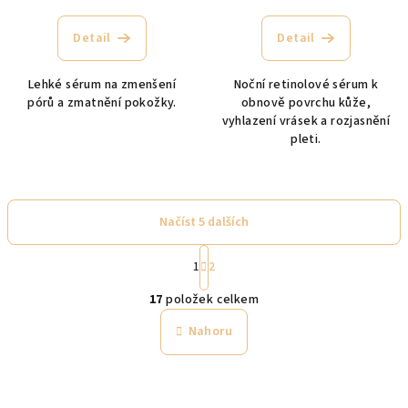
Detail
Detail
Lehké sérum na zmenšení
Noční retinolové sérum k
pórů a zmatnění pokožky.
obnově povrchu kůže,
vyhlazení vrásek a rozjasnění
pleti.
Načíst 5 dalších
S
1
2
t
O
r
17
položek celkem
á
v
n
l
Nahoru
k
á
o
d
v
a
á
n