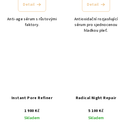
Detail
Detail
Anti-age sérum s růstovými
Antioxidační rozjasňující
faktory.
sérum pro sjednocenou
hladkou pleť.
Instant Pore Refiner
Radical Night Repair
1 980 Kč
5 100 Kč
Skladem
Skladem