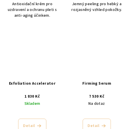
Antioxidační krém pro
Jemný peeling pro hebký a
z
uzdravení a ochranu pleti s
rozjasněný vzhled pokožky.
5
anti-aging účinkem.
hvězdiček.
Exfoliation Accelerator
Firming Serum
1 830 Kč
7 530 Kč
Skladem
Na dotaz
Detail
Detail