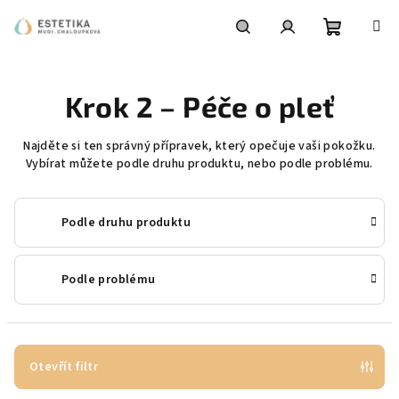
Přejít
na
obsah
Nákupní
Hledat
Přihlášení
Krok 2 – Péče o pleť
košík
Najděte si ten správný přípravek, který opečuje vaši pokožku.
Vybírat můžete podle druhu produktu, nebo podle problému.
Podle druhu produktu
Podle problému
Otevřít filtr