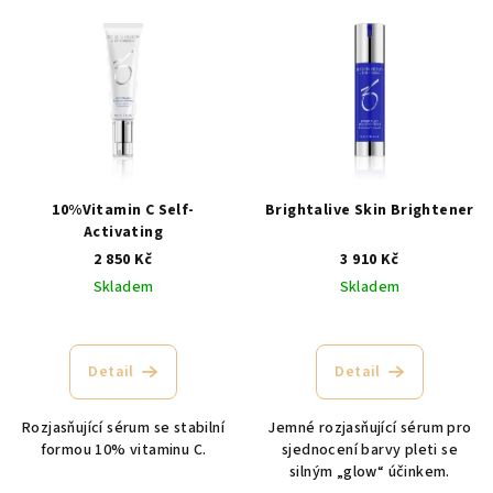
V
ý
p
i
s
p
r
10%Vitamin C Self-
Brightalive Skin Brightener
o
Activating
2 850 Kč
3 910 Kč
d
Skladem
Skladem
u
k
t
Detail
Detail
ů
Rozjasňující sérum se stabilní
Jemné rozjasňující sérum pro
formou 10% vitaminu C.
sjednocení barvy pleti se
silným „glow“ účinkem.