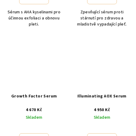
Sérum s AHA kyselinami pro
Zpevňující sérum proti
účinnou exfoliaci a obnovu
stárnutí pro zdravou a
pleti.
mladistvě vypadající pleť.
Growth Factor Serum
Illuminating AOX Serum
4 670 Kč
4 950 Kč
Skladem
Skladem