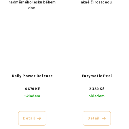
nadměrného lesku během
akné či rosaceou.
dne.
Daily Power Defense
Enzymatic Peel
4 670 Kč
2 350 Kč
Skladem
Skladem
Průměrné
hodnocení
produktu
Detail
Detail
je
4,5