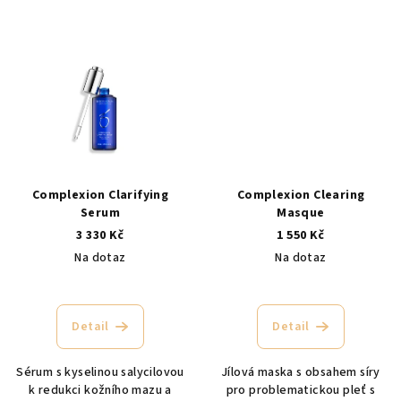
Complexion Clarifying
Complexion Clearing
Serum
Masque
3 330 Kč
1 550 Kč
Na dotaz
Na dotaz
Detail
Detail
Sérum s kyselinou salycilovou
Jílová maska s obsahem síry
k redukci kožního mazu a
pro problematickou pleť s