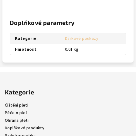
Doplňkové parametry
Kategorie
:
Dárkové poukazy
Hmotnost
:
0.01 kg
Z
á
Kategorie
p
a
Čištění pleti
t
Péče o pleť
í
Ohrana pleti
Doplňkové produkty
Sady kosmetiky