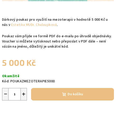
Dárkový poukaz pro využití na mezoterapii v hodnotě 5 000 Kč u
nás v
Estetika MUDr. Chaloupková
.
Poukaz vám přijde ve formě PDF do e-mailu po úhradě objednávky.
Voucher si můžete vytisknout nebo přeposlat v PDF dále – není
vázán na jméno, důležitý je unikátní kód.
5 000 Kč
Měrná
Okamžitě
cena:
Kód:
POUKAZMEZOTERAPIE5000
−
+
Do košíku