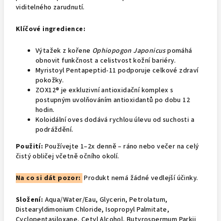
viditelného zarudnutí.
Klíčové ingredience:
Výtažek z kořene
Ophiopogon Japonicus
pomáhá
obnovit funkčnost a celistvost kožní bariéry.
Myristoyl Pentapeptid-11 podporuje celkové zdraví
pokožky.
ZOX12® je exkluzivní antioxidační komplex s
postupným uvolňováním antioxidantů po dobu 12
hodin.
Koloidální oves dodává rychlou úlevu od suchosti a
podráždění.
Použití:
Používejte 1–2x denně – ráno nebo večer na celý
čistý obličej včetně očního okolí.
Na co si dát pozor:
Produkt nemá žádné vedlejší účinky.
Složení:
Aqua/Water/Eau, Glycerin, Petrolatum,
Distearyldimonium Chloride, Isopropyl Palmitate,
Cyclopentasiloxane, Cetyl Alcohol, Butyrospermum Parkii