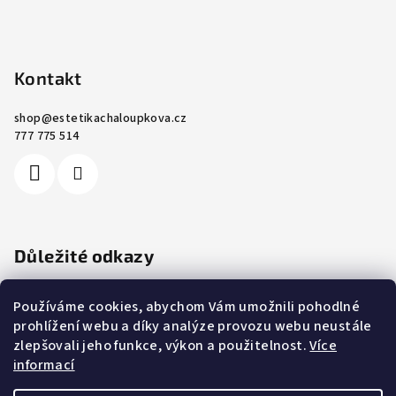
Kontakt
shop
@
estetikachaloupkova.cz
777 775 514
Důležité odkazy
Ochrana osobních údajů
Používáme cookies, abychom Vám umožnili pohodlné
Cookies
prohlížení webu a díky analýze provozu webu neustále
Obchodní podmínky
zlepšovali jeho funkce, výkon a použitelnost.
Více
Reklamace a vrácení zboží
informací
Kontakty