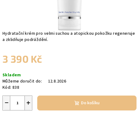
Hydratační krém pro velmi suchou a atopickou pokožku regeneruje
a zklidňuje podráždění.
3 390 Kč
Měrná
Skladem
cena:
Můžeme doručit do:
12.8.2026
Kód:
838
−
+
Do košíku