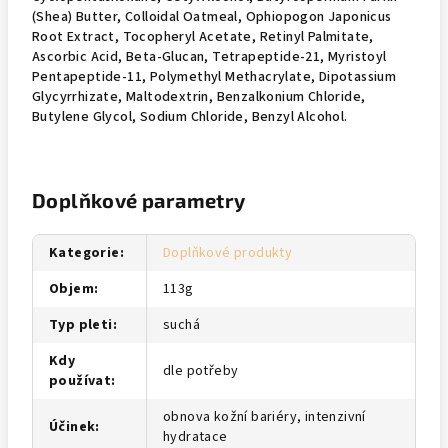
(Shea) Butter, Colloidal Oatmeal, Ophiopogon Japonicus
Root Extract, Tocopheryl Acetate, Retinyl Palmitate,
Ascorbic Acid, Beta-Glucan, Tetrapeptide-21, Myristoyl
Pentapeptide-11, Polymethyl Methacrylate, Dipotassium
Glycyrrhizate, Maltodextrin, Benzalkonium Chloride,
Butylene Glycol, Sodium Chloride, Benzyl Alcohol.
Doplňkové parametry
Kategorie
:
Doplňkové produkty
Objem
:
113g
Typ pleti
:
suchá
Kdy
dle potřeby
používat
:
obnova kožní bariéry, intenzivní
Účinek
:
hydratace