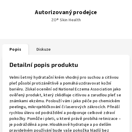
Autorizovaný prodejce
ZO® Skin Health
Popis
Diskuze
Detailní popis produktu
Velmi šetrný hydratační krém vhodný pro suchou a citlivou
pleť působí protizánětlivě a pomáhá uzdravovat kožní
bariéru. Získal ocenění od National Eczema Association jako
ověřený produkt, který zklidňuje citlivou a zarudlou pleť se
známkami ekzému. Poslouží vám i jako péče po chemickém
peelingu, mikrojehličkování či laserových zákrocích. Přináší
rychlou úlevu od podráždění a podporuje celkové zdraví
pokožky. Pomůže i pleti, u které právě probíhá retinizace –
je podrážděná a pne. Hloubkově hydratuje a po delším
pravidelném používání bude vaše pokožka hladší bez