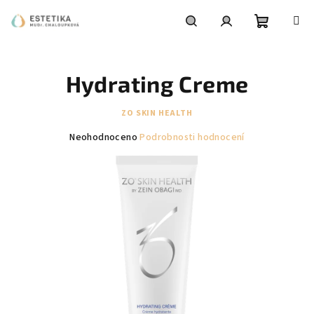
Přejít
na
obsah
Nákupní
Hledat
Přihlášení
Hydrating Creme
košík
ZO SKIN HEALTH
Průměrné
Neohodnoceno
Podrobnosti hodnocení
hodnocení
produktu
je
0,0
z
5
hvězdiček.