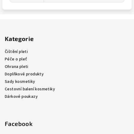
Z
á
Kategorie
p
a
Čištění pleti
t
Péče o pleť
í
Ohrana pleti
Doplňkové produkty
Sady kosmetiky
Cestovní balení kosmetiky
Dárkové poukazy
Facebook