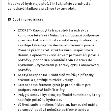
hloubkově hydratuje pleť, čímž zklidňuje zarudnutí a
zanechává hladkou a pružnou texturu pleti.
Klíčové ingredience:
ZCORE™- Kaprooyl tetrapeptid-3 a extrakt z
komonice lékařské (
Melilotus officinalis
) podporuje
zpevnění kotvících fibril a oxytalanových vláken, a
zajišťuje tak integritu dermo-epidermální junkce.
Pomáhá předcházet strukturálnímu napětí mezi
dermis a epidermis – výsledkem je zpevnění povislé
pokožky; podporuje proudění živin z dermis do
epidermis – výsledkem je zdravý cyklus obnovování
pokožky.
Acetyl hexapeptid-8 viditelně zmírňuje příznaky
stárnutí a zjemňuje mimické vrásky.
Lactococcus ferment lyzát je probiotikum pro
podporu zdravé kožní bariéry.
Polyglutamová kyselina je přírodní humektant, který
naplňuje pokožku hydratací.
Výživná směs emoliencií (skvalan, bambucké máslo,
ceramidy) dodává pokožce potřebné lipidy a