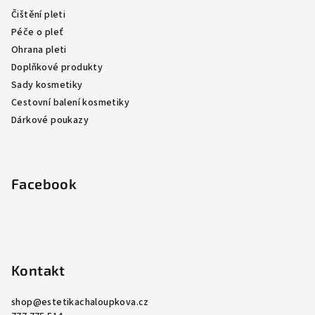
a
Čištění pleti
t
Péče o pleť
í
Ohrana pleti
Doplňkové produkty
Sady kosmetiky
Cestovní balení kosmetiky
Dárkové poukazy
Facebook
Kontakt
shop
@
estetikachaloupkova.cz