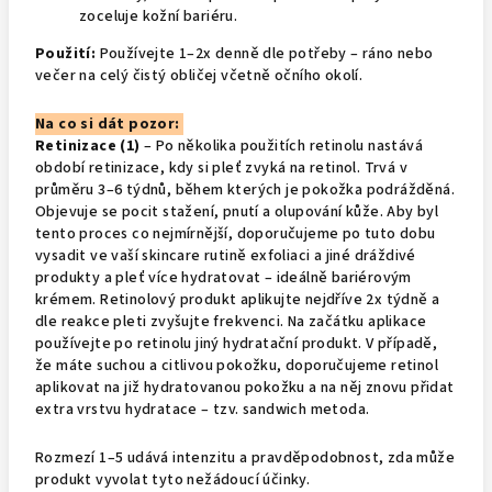
zoceluje kožní bariéru.
Použití:
Používejte 1–2x denně dle potřeby – ráno nebo
večer na celý čistý obličej včetně očního okolí.
Na co si dát pozor:
Retinizace (1)
– Po několika použitích retinolu nastává
období retinizace, kdy si pleť zvyká na retinol. Trvá v
průměru 3–6 týdnů, během kterých je pokožka podrážděná.
Objevuje se pocit stažení, pnutí a olupování kůže. Aby byl
tento proces co nejmírnější, doporučujeme po tuto dobu
vysadit ve vaší skincare rutině exfoliaci a jiné dráždivé
produkty a pleť více hydratovat – ideálně bariérovým
krémem. Retinolový produkt aplikujte nejdříve 2x týdně a
dle reakce pleti zvyšujte frekvenci. Na začátku aplikace
používejte po retinolu jiný hydratační produkt. V případě,
že máte suchou a citlivou pokožku, doporučujeme retinol
aplikovat na již hydratovanou pokožku a na něj znovu přidat
extra vrstvu hydratace – tzv. sandwich metoda.
Rozmezí 1–5 udává intenzitu a pravděpodobnost, zda může
produkt vyvolat tyto nežádoucí účinky.