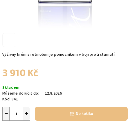
Výživný krém s retinolem je pomocníkem v boji proti stárnutí.
3 910 Kč
Měrná
Skladem
cena:
Můžeme doručit do:
12.8.2026
Kód:
841
−
+
Do košíku