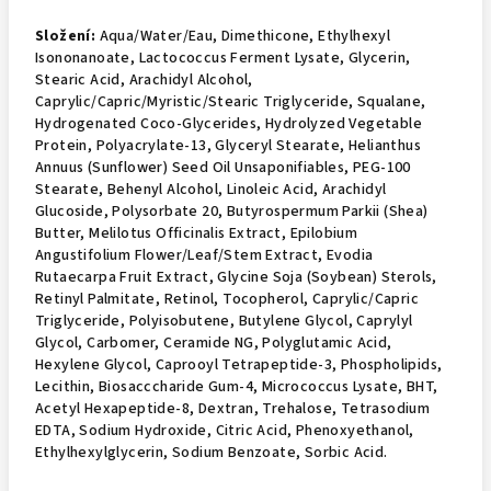
Složení:
Aqua/Water/Eau, Dimethicone, Ethylhexyl
Isononanoate, Lactococcus Ferment Lysate, Glycerin,
Stearic Acid, Arachidyl Alcohol,
Caprylic/Capric/Myristic/Stearic Triglyceride, Squalane,
Hydrogenated Coco-Glycerides, Hydrolyzed Vegetable
Protein, Polyacrylate-13, Glyceryl Stearate, Helianthus
Annuus (Sunflower) Seed Oil Unsaponifiables, PEG-100
Stearate, Behenyl Alcohol, Linoleic Acid, Arachidyl
Glucoside, Polysorbate 20, Butyrospermum Parkii (Shea)
Butter, Melilotus Officinalis Extract, Epilobium
Angustifolium Flower/Leaf/Stem Extract, Evodia
Rutaecarpa Fruit Extract, Glycine Soja (Soybean) Sterols,
Retinyl Palmitate, Retinol, Tocopherol, Caprylic/Capric
Triglyceride, Polyisobutene, Butylene Glycol, Caprylyl
Glycol, Carbomer, Ceramide NG, Polyglutamic Acid,
Hexylene Glycol, Caprooyl Tetrapeptide-3, Phospholipids,
Lecithin, Biosacccharide Gum-4, Micrococcus Lysate, BHT,
Acetyl Hexapeptide-8, Dextran, Trehalose, Tetrasodium
EDTA, Sodium Hydroxide, Citric Acid, Phenoxyethanol,
Ethylhexylglycerin, Sodium Benzoate, Sorbic Acid.