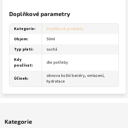
Doplňkové parametry
Kategorie
:
Doplňkové produkty
Objem
:
50ml
Typ pleti
:
suchá
Kdy
dle potřeby
používat
:
obnova kožní bariéry, omlazení,
Účinek
:
hydratace
Z
á
Kategorie
p