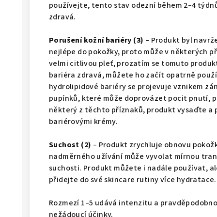
používejte, tento stav odezní během 2–4 týdnů 
zdravá.
Porušení kožní bariéry (3)
– Produkt byl navrže
nejlépe do pokožky, proto může v některých př
velmi citlivou pleť, prozatím se tomuto produ
bariéra zdravá, můžete ho začít opatrně použí
hydrolipidové bariéry se projevuje vznikem zá
pupínků, které může doprovázet pocit pnutí, p
některý z těchto příznaků, produkt vysaďte a 
bariérovými krémy.
Suchost (2)
– Produkt zrychluje obnovu pokožk
nadměrného užívání může vyvolat mírnou trans
suchosti. Produkt můžete i nadále používat, al
přidejte do své skincare rutiny více hydratace.
Rozmezí 1–5 udává intenzitu a pravděpodobno
nežádoucí účinky.