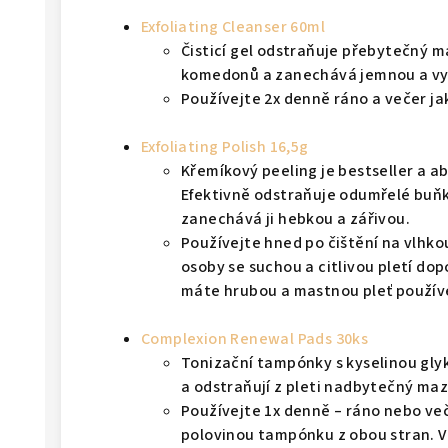
Exfoliating Cleanser 60ml
Čisticí gel odstraňuje přebytečný m
komedonů a zanechává jemnou a vy
Používejte 2x denně ráno a večer jak
Exfoliating Polish 16,5g
Křemíkový peeling je bestseller a ab
Efektivně odstraňuje odumřelé buňky
zanechává ji hebkou a zářivou.
Používejte hned po čištění na vlhko
osoby se suchou a citlivou pletí do
máte hrubou a mastnou pleť používe
Complexion Renewal Pads 30ks
Tonizační tampónky s kyselinou glyk
a odstraňují z pleti nadbytečný maz
Používejte 1x denně – ráno nebo več
polovinou tampónku z obou stran. V