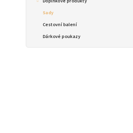
Doplňkové produkty
n
Sady
n
Cestovní balení
í
p
Dárkové poukazy
a
n
e
l