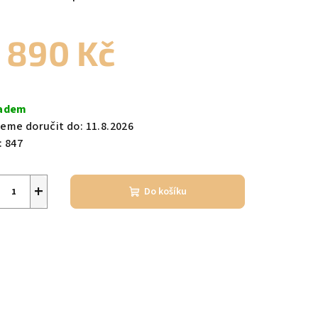
 890 Kč
zdiček.
ná
a:
adem
eme doručit do:
11.8.2026
:
847
+
Do košíku