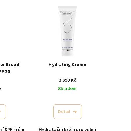
er Broad-
Hydrating Creme
PF 30
č
3 390 Kč
z
Skladem
Detail
ní SPF krém
Hydratační krém pro velmi