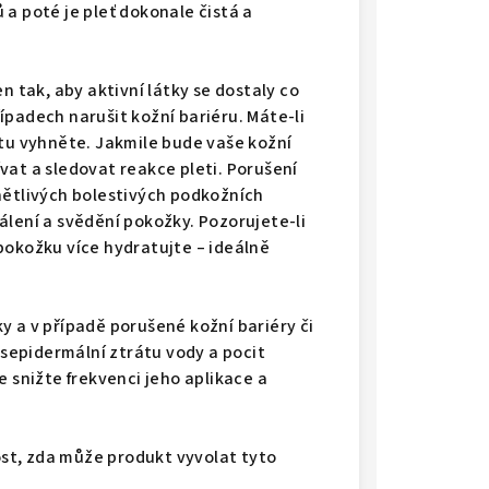
a poté je pleť dokonale čistá a
n tak, aby aktivní látky se dostaly co
ípadech narušit kožní bariéru. Máte-li
ktu vyhněte. Jakmile bude vaše kožní
vat a sledovat reakce pleti. Porušení
nětlivých bolestivých podkožních
álení a svědění pokožky. Pozorujete-li
pokožku více hydratujte – ideálně
y a v případě porušené kožní bariéry či
epidermální ztrátu vody a pocit
e snižte frekvenci jeho aplikace a
st, zda může produkt vyvolat tyto