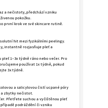
az a nečistoty, předchází vzniku
živenou pokožku.
o první krok ve své skincare rutině.
solutní hit mezi fyzikálními peelingy.
, instantně rozjasňuje pleť a
u pleť 1–3x týdně ráno nebo večer. Pro
poručujeme používat 1x týdně, pokud
jte 3x týdně.
olovou a salicylovou čistí ucpané póry
 a zbytky nečistot.
er. Přetřete suchou a vyčištěnou pleť
 případě podráždění či vzniku