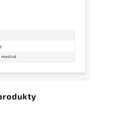
y
, mastná
 produkty