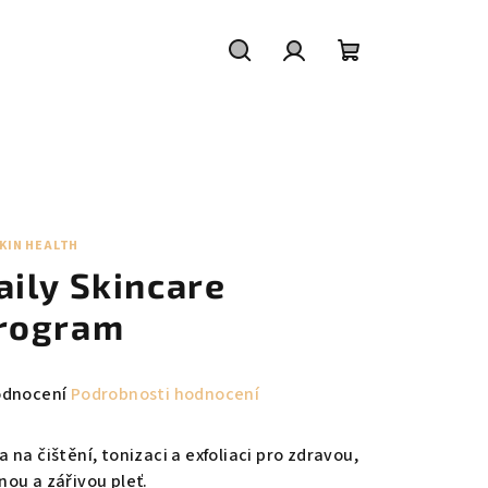
Hledat
Přihlášení
Nákupní
košík
KIN HEALTH
aily Skincare
rogram
měrné
odnocení
Podrobnosti hodnocení
nocení
duktu
 na čištění, tonizaci a exfoliaci pro zdravou,
nou a zářivou pleť.