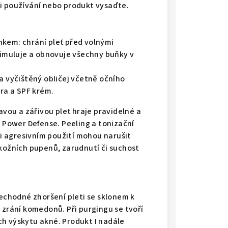
ci používání nebo produkt vysaďte.
nkem: chrání pleť před volnými
stimuluje a obnovuje všechny buňky v
na vyčištěný obličej včetně očního
éra a SPF krém.
avou a zářivou pleť hraje pravidelné a
y Power Defense. Peeling a tonizační
 agresivním použití mohou narušit
dkožních pupenů, zarudnutí či suchost
řechodné zhoršení pleti se sklonem k
 zrání komedonů. Při purgingu se tvoří
h výskytu akné. Produkt I nadále