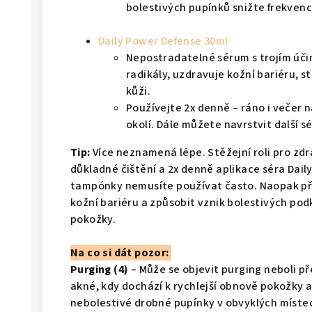
bolestivých pupínků snižte frekven
Daily Power Defense 30ml
Nepostradatelné sérum s trojím úči
radikály, uzdravuje kožní bariéru, 
kůži.
Používejte 2x denně – ráno i večer 
okolí. Dále můžete navrstvit další s
Tip:
Více neznamená lépe. Stěžejní roli pro zdr
důkladné čištění a 2x denně aplikace séra Dail
tampónky nemusíte používat často. Naopak při
kožní bariéru a způsobit vznik bolestivých po
pokožky.
Na co si dát pozor:
Purging (4)
– Může se objevit purging neboli p
akné, kdy dochází k rychlejší obnově pokožky a
nebolestivé drobné pupínky v obvyklých místec