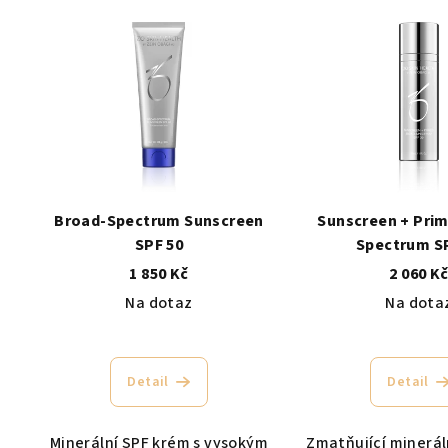
Broad-Spectrum Sunscreen
Sunscreen + Prim
SPF 50
Spectrum S
1 850 Kč
2 060 K
Na dotaz
Na dota
Detail
Detail
Minerální SPF krém s vysokým
Zmatňující minerál