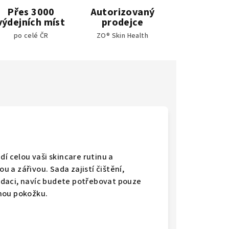
Přes 3000
Autorizovaný
výdejních míst
prodejce
po celé ČR
ZO® Skin Health
dí celou vaši skincare rutinu a
 a zářivou. Sada zajistí čištění,
oxidaci, navíc budete potřebovat pouze
hou pokožku.