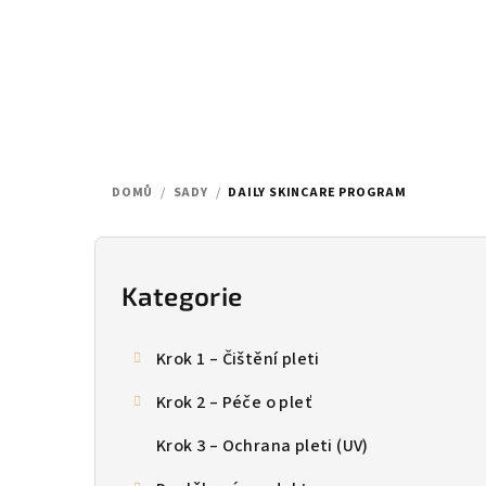
Přejít
na
obsah
DOMŮ
/
SADY
/
DAILY SKINCARE PROGRAM
P
o
Kategorie
Přeskočit
kategorie
s
Krok 1 – Čištění pleti
t
Krok 2 – Péče o pleť
r
Krok 3 – Ochrana pleti (UV)
a