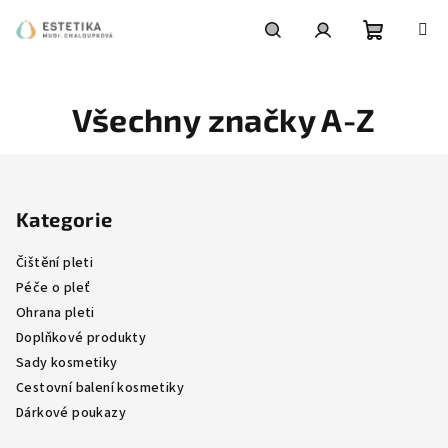
Přejít
na
obsah
Nákupní
Hledat
Přihlášení
Všechny značky A-Z
košík
Z
á
Kategorie
p
a
Čištění pleti
t
Péče o pleť
í
Ohrana pleti
Doplňkové produkty
Sady kosmetiky
Cestovní balení kosmetiky
Dárkové poukazy