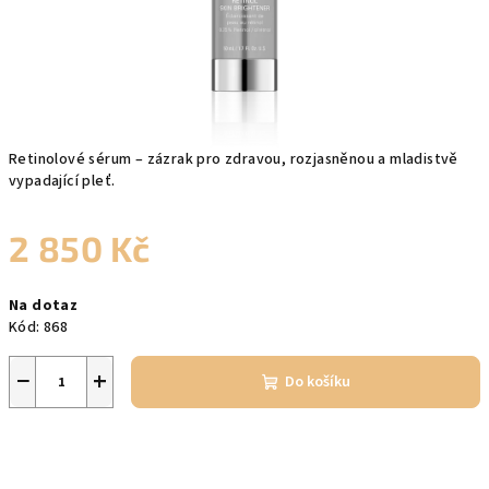
Retinolové sérum – zázrak pro zdravou, rozjasněnou a mladistvě
vypadající pleť.
2 850 Kč
Měrná
Na dotaz
cena:
Kód:
868
−
+
Do košíku