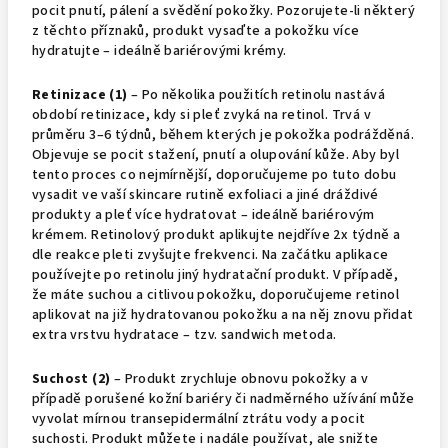
pocit pnutí, pálení a svědění pokožky. Pozorujete-li některý
z těchto příznaků, produkt vysaďte a pokožku více
hydratujte – ideálně bariérovými krémy.
Retinizace (1)
– Po několika použitích retinolu nastává
období retinizace, kdy si pleť zvyká na retinol. Trvá v
průměru 3–6 týdnů, během kterých je pokožka podrážděná.
Objevuje se pocit stažení, pnutí a olupování kůže. Aby byl
tento proces co nejmírnější, doporučujeme po tuto dobu
vysadit ve vaší skincare rutině exfoliaci a jiné dráždivé
produkty a pleť více hydratovat – ideálně bariérovým
krémem. Retinolový produkt aplikujte nejdříve 2x týdně a
dle reakce pleti zvyšujte frekvenci. Na začátku aplikace
používejte po retinolu jiný hydratační produkt. V případě,
že máte suchou a citlivou pokožku, doporučujeme retinol
aplikovat na již hydratovanou pokožku a na něj znovu přidat
extra vrstvu hydratace – tzv. sandwich metoda.
Suchost (2)
– Produkt zrychluje obnovu pokožky a v
případě porušené kožní bariéry či nadměrného užívání může
vyvolat mírnou transepidermální ztrátu vody a pocit
suchosti. Produkt můžete i nadále používat, ale snižte