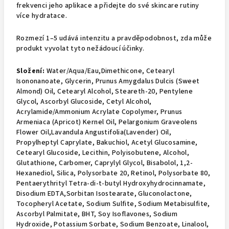
frekvenci jeho aplikace a přidejte do své skincare rutiny
více hydratace.
Rozmezí 1–5 udává intenzitu a pravděpodobnost, zda může
produkt vyvolat tyto nežádoucí účinky.
Složení:
Water/Aqua/Eau,Dimethicone, Cetearyl
Isononanoate, Glycerin, Prunus Amygdalus Dulcis (Sweet
Almond) Oil, Cetearyl Alcohol, Steareth-20, Pentylene
Glycol, Ascorbyl Glucoside, Cetyl Alcohol,
Acrylamide/Ammonium Acrylate Copolymer, Prunus
Armeniaca (Apricot) Kernel Oil, Pelargonium Graveolens
Flower Oil,Lavandula Angustifolia(Lavender) Oil,
Propylheptyl Caprylate, Bakuchiol, Acetyl Glucosamine,
Cetearyl Glucoside, Lecithin, Polyisobutene, Alcohol,
Glutathione, Carbomer, Caprylyl Glycol, Bisabolol, 1,2-
Hexanediol, Silica, Polysorbate 20, Retinol, Polysorbate 80,
Pentaerythrityl Tetra-di-t-butyl Hydroxyhydrocinnamate,
Disodium EDTA,Sorbitan Isostearate, Gluconolactone,
Tocopheryl Acetate, Sodium Sulfite, Sodium Metabisulfite,
Ascorbyl Palmitate, BHT, Soy Isoflavones, Sodium
Hydroxide, Potassium Sorbate, Sodium Benzoate, Linalool,