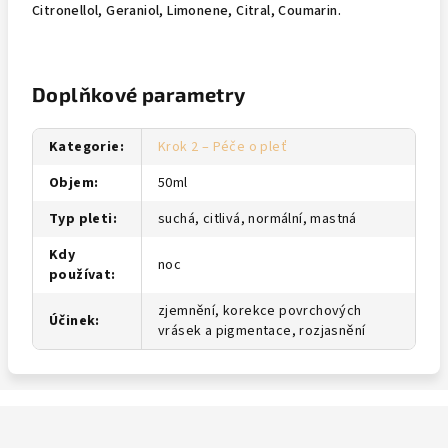
Citronellol, Geraniol, Limonene, Citral, Coumarin.
Doplňkové parametry
Kategorie
:
Krok 2 – Péče o pleť
Objem
:
50ml
Typ pleti
:
suchá, citlivá, normální, mastná
Kdy
noc
používat
:
zjemnění, korekce povrchových
Účinek
:
vrásek a pigmentace, rozjasnění
Z
á