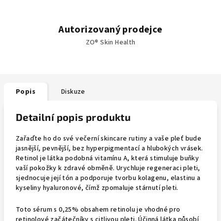
Autorizovaný prodejce
ZO® Skin Health
Popis
Diskuze
Detailní popis produktu
Zařaďte ho do své večerní skincare rutiny a vaše pleť bude
jasnější, pevnější, bez hyperpigmentací a hlubokých vrásek.
Retinol je látka podobná vitamínu A, která stimuluje buňky
vaší pokožky k zdravé obměně. Urychluje regeneraci pleti,
sjednocuje její tón a podporuje tvorbu kolagenu, elastinu a
kyseliny hyaluronové, čímž zpomaluje stárnutí pleti.
Toto sérum s 0,25% obsahem retinolu je vhodné pro
retinolové začátečníky s citlivou pleti. Účinná látka působí