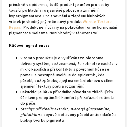
primárně v epidermis, tudíž produkt je určen pro osoby
toužící po hladší a rozjasněné pokožce a zmírnění
hyperpigmentace. Pro zpevnění a zlepšení hlubokých
vrásek je vhodný jiný retinolový produkt
Wrinkle Texture
Repair
. Produkt není účinný na pokročilou formu hormonální
pigmentace melasma. Není vhodný v těhotenství.
Klíčové ingredience:
V tomto produktu je o využíván tzv. oleosome
delivery systém, což znamená, že retinol se nachází v
mikro kapslích a při kontaktu s povrchem kůže se
pomalu a postupně uvolňuje do epidermis, kde
působí, což způsobuje její maximální obnovu s cílem
zjemnění textury pleti a rozjasnění.
Bakuchiol je látka přírodního původu se zklidňujícím
účinkem pro optimální komfort při zařazení retinolu
do péče.
Stachys officinalis
extrakt,
n-acetyl glucosamine,
glutathion
a soyové isoflavony působí antioxidačně a
blokují tvorbu pigmentu.