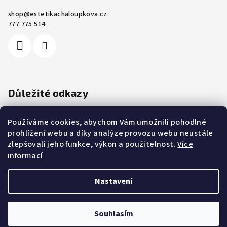
shop
@
estetikachaloupkova.cz
777 775 514
Důležité odkazy
Ochrana osobních údajů
Používáme cookies, abychom Vám umožnili pohodlné
Cookies
prohlížení webu a díky analýze provozu webu neustále
Obchodní podmínky
zlepšovali jeho funkce, výkon a použitelnost.
Více
Reklamace a vrácení zboží
informací
Kontakty
Nastavení
Copyright 2026
E-shop MUDr. Chaloupková
. Všechna práva
vyhrazena.
Souhlasím
Vytvořil Shoptet