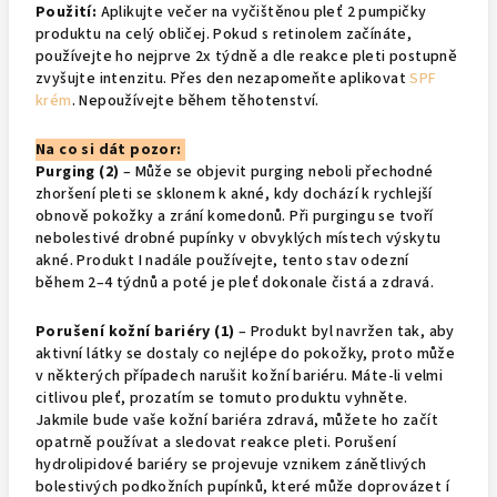
Použití:
Aplikujte večer na vyčištěnou pleť 2 pumpičky
produktu na celý obličej. Pokud s retinolem začínáte,
používejte ho nejprve 2x týdně a dle reakce pleti postupně
zvyšujte intenzitu. Přes den nezapomeňte aplikovat
SPF
krém
. Nepoužívejte během těhotenství.
Na co si dát pozor:
Purging (2)
– Může se objevit purging neboli přechodné
zhoršení pleti se sklonem k akné, kdy dochází k rychlejší
obnově pokožky a zrání komedonů. Při purgingu se tvoří
nebolestivé drobné pupínky v obvyklých místech výskytu
akné. Produkt I nadále používejte, tento stav odezní
během 2–4 týdnů a poté je pleť dokonale čistá a zdravá.
Porušení kožní bariéry (1)
– Produkt byl navržen tak, aby
aktivní látky se dostaly co nejlépe do pokožky, proto může
v některých případech narušit kožní bariéru. Máte-li velmi
citlivou pleť, prozatím se tomuto produktu vyhněte.
Jakmile bude vaše kožní bariéra zdravá, můžete ho začít
opatrně používat a sledovat reakce pleti. Porušení
hydrolipidové bariéry se projevuje vznikem zánětlivých
bolestivých podkožních pupínků, které může doprovázet í