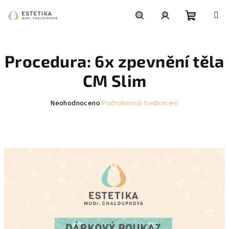
Přejít
na
obsah
Nákupní
Hledat
Přihlášení
Procedura: 6x zpevnění těla
košík
CM Slim
Průměrné
Neohodnoceno
Podrobnosti hodnocení
hodnocení
produktu
je
0,0
z
5
hvězdiček.