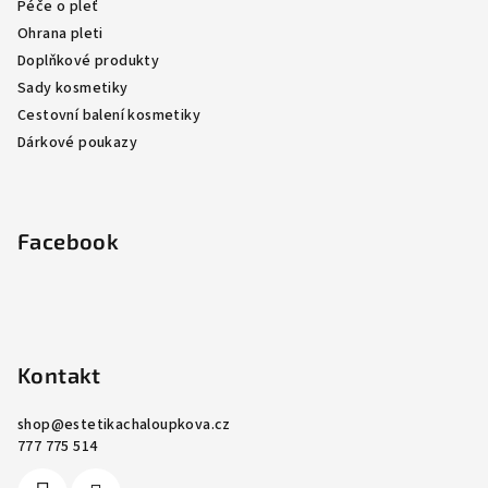
Péče o pleť
í
Ohrana pleti
Doplňkové produkty
Sady kosmetiky
Cestovní balení kosmetiky
Dárkové poukazy
Facebook
Kontakt
shop
@
estetikachaloupkova.cz
777 775 514