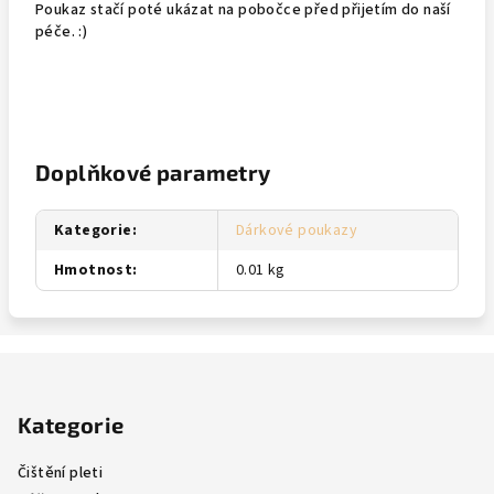
Poukaz stačí poté ukázat na pobočce před přijetím do naší
péče. :)
Doplňkové parametry
Kategorie
:
Dárkové poukazy
Hmotnost
:
0.01 kg
Z
á
Kategorie
p
a
Čištění pleti
t