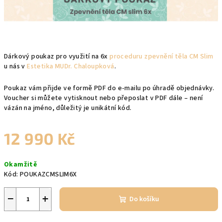
Dárkový poukaz pro využití na 6x
proceduru zpevnění těla CM Slim
u nás v
Estetika MUDr. Chaloupková
.
Poukaz vám přijde ve formě PDF do e-mailu po úhradě objednávky.
Voucher si můžete vytisknout nebo přeposlat v PDF dále – není
vázán na jméno, důležitý je unikátní kód.
12 990 Kč
Měrná
Okamžitě
cena:
Kód:
POUKAZCMSLIM6X
−
+
Do košíku