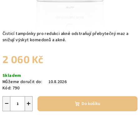
Čisticí tampónky pro redukci akné odstraňují přebytečný maz a
snižují výskyt komedonů a akné.
2 060 Kč
Měrná
Skladem
cena:
Můžeme doručit do:
10.8.2026
Kód:
790
−
+
Do košíku