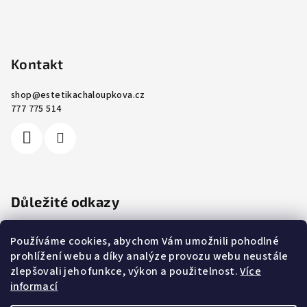
Kontakt
shop
@
estetikachaloupkova.cz
777 775 514
Důležité odkazy
Ochrana osobních údajů
Používáme cookies, abychom Vám umožnili pohodlné
Cookies
prohlížení webu a díky analýze provozu webu neustále
Obchodní podmínky
zlepšovali jeho funkce, výkon a použitelnost.
Více
Reklamace a vrácení zboží
informací
Kontakty