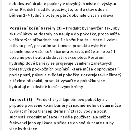
nebolestivé drobné pupínky v obvyklých místech výskytu
akné. Produkt I nadále používejte, tento stav odezní
během 2–4 týdnů a poté je pleť dokonale čistá a zdravá.
Porušení kožní bariéry (3)
– Produkt byl navržen tak, aby
aktivní látky se dostaly co nejlépe do pokožky, proto může
v některých případech narušit kožní bariéru. Máte-li velmi
citlivou pleť, prozatím se tomuto produktu vyhněte.
Jakmile bude vaše kožní bariéra zdravá, můžete ho začít
opatrně používat a sledovat reakce pleti. Porušení
hydrolipidové bariéry se projevuje vznikem zánětlivých
bolestivých podkožních pupínků, které může doprovázet í
pocit pnutí, pálení a svědění pokožky. Pozorujete-li některý
z těchto příznaků, produkt vysaďte a pokožku více
hydratujte – ideálně bariérovými krémy.
Suchost (3)
– Produkt zrychluje obnovu pokožky a v
případě porušené kožní bariéry či nadměrného užívání může
vyvolat mírnou transepidermální ztrátu vody a pocit
suchosti. Produkt můžete i nadále používat, ale snižte
frekvenci jeho aplikace a přidejte do své skincare rutiny
více hydratace.