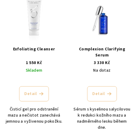
Exfoliating Cleanser
Complexion Clarifying
Serum
1 550 Kč
3 330 Kč
Skladem
Na dotaz
Průměrné
hodnocení
produktu
Detail
Detail
je
5,0
Čisticí gel pro odstranění
Sérum s kyselinou salycilovou
z
mazu a nečistot zanechává
k redukci kožního mazu a
5
jemnou a vyživenou pokožku.
nadměrného lesku během
hvězdiček.
dne.