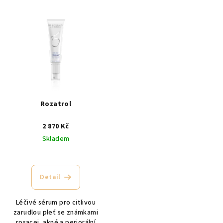
Rozatrol
2 870 Kč
Skladem
Detail
Léčivé sérum pro citlivou
zarudlou pleť se známkami
rosacei, akné a periorální