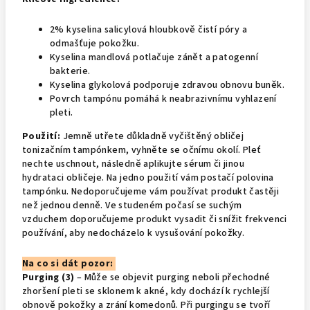
2% kyselina salicylová hloubkově čistí póry a
odmašťuje pokožku.
Kyselina mandlová potlačuje zánět a patogenní
bakterie.
Kyselina glykolová podporuje zdravou obnovu buněk.
Povrch tampónu pomáhá k neabrazivnímu vyhlazení
pleti.
Použití:
Jemně utřete důkladně vyčištěný obličej
tonizačním tampónkem, vyhněte se očnímu okolí. Pleť
nechte uschnout, následně aplikujte sérum či jinou
hydrataci obličeje. Na jedno použití vám postačí polovina
tampónku. Nedoporučujeme vám používat produkt častěji
než jednou denně. Ve studeném počasí se suchým
vzduchem doporučujeme produkt vysadit či snížit frekvenci
používání, aby nedocházelo k vysušování pokožky.
Na co si dát pozor:
Purging (3)
– Může se objevit purging neboli přechodné
zhoršení pleti se sklonem k akné, kdy dochází k rychlejší
obnově pokožky a zrání komedonů. Při purgingu se tvoří