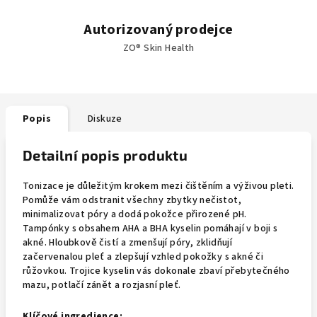
Autorizovaný prodejce
ZO® Skin Health
Popis
Diskuze
Detailní popis produktu
Tonizace je důležitým krokem mezi čištěním a výživou pleti.
Pomůže vám odstranit všechny zbytky nečistot,
minimalizovat póry a dodá pokožce přirozené pH.
Tampónky s obsahem AHA a BHA kyselin pomáhají v boji s
akné. Hloubkově čistí a zmenšují póry, zklidňují
začervenalou pleť a zlepšují vzhled pokožky s akné či
růžovkou. Trojice kyselin vás dokonale zbaví přebytečného
mazu, potlačí zánět a rozjasní pleť.
Klíčové ingredience: