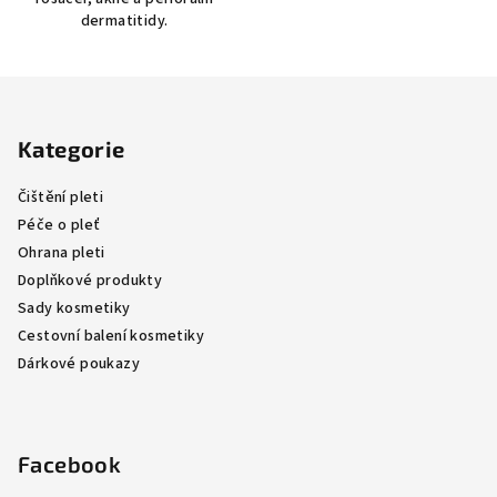
dermatitidy.
Z
á
Kategorie
p
a
Čištění pleti
t
Péče o pleť
í
Ohrana pleti
Doplňkové produkty
Sady kosmetiky
Cestovní balení kosmetiky
Dárkové poukazy
Facebook