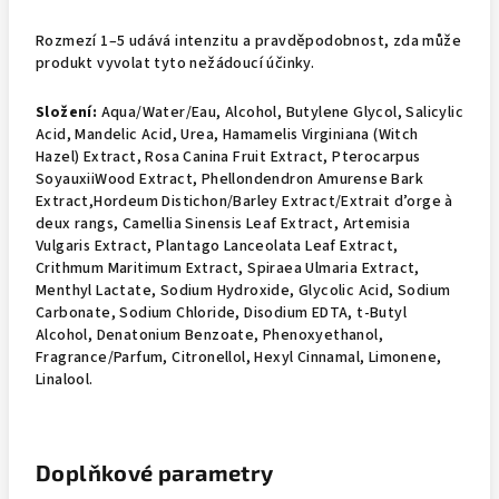
Rozmezí 1–5 udává intenzitu a pravděpodobnost, zda může
produkt vyvolat tyto nežádoucí účinky.
Složení:
Aqua/Water/Eau, Alcohol, Butylene Glycol, Salicylic
Acid, Mandelic Acid, Urea, Hamamelis Virginiana (Witch
Hazel) Extract, Rosa Canina Fruit Extract, Pterocarpus
SoyauxiiWood Extract, Phellondendron Amurense Bark
Extract,Hordeum Distichon/Barley Extract/Extrait d’orge à
deux rangs, Camellia Sinensis Leaf Extract, Artemisia
Vulgaris Extract, Plantago Lanceolata Leaf Extract,
Crithmum Maritimum Extract, Spiraea Ulmaria Extract,
Menthyl Lactate, Sodium Hydroxide, Glycolic Acid, Sodium
Carbonate, Sodium Chloride, Disodium EDTA, t-Butyl
Alcohol, Denatonium Benzoate, Phenoxyethanol,
Fragrance/Parfum, Citronellol, Hexyl Cinnamal, Limonene,
Linalool.
Doplňkové parametry