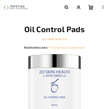
Přejít
na
obsah
Nákupní
Hledat
Přihlášení
Oil Control Pads
košík
ZO SKIN HEALTH
Průměrné
Neohodnoceno
Podrobnosti hodnocení
hodnocení
produktu
je
0,0
z
5
hvězdiček.