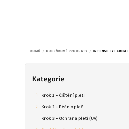
Přejít
na
obsah
DOMŮ
/
DOPLŇKOVÉ PRODUKTY
/
INTENSE EYE CREME
P
o
Kategorie
Přeskočit
kategorie
s
Krok 1 – Čištění pleti
t
Krok 2 – Péče o pleť
r
Krok 3 – Ochrana pleti (UV)
a