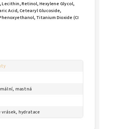
Lecithin, Retinol, Hexylene Glycol,
ric Acid, Cetearyl Glucoside,
 Phenoxyethanol, Titanium Dioxide (CI
kty
ormální, mastná
 vrásek, hydratace