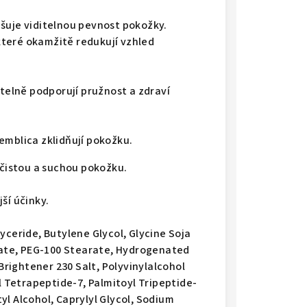
šuje viditelnou pevnost pokožky.
 které okamžitě redukují vzhled
itelně podporují pružnost a zdraví
emblica zklidňují pokožku.
 čistou a suchou pokožku.
ší účinky.
yceride, Butylene Glycol, Glycine Soja
arate, PEG-100 Stearate, Hydrogenated
 Brightener 230 Salt, Polyvinylalcohol
l Tetrapeptide-7, Palmitoyl Tripeptide-
l Alcohol, Caprylyl Glycol, Sodium