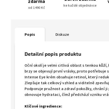
zdarma
ke každé objednávce
od 1490 Kč
Popis
Diskuze
Detailní popis produktu
Oční okolí je velmi citlivá oblast s tenkou kůží, 
brzy se objevují první vrásky, proto potřebuje 
Intense Eye krém obsahuje retinol, který reduku
Zlepšuje tak celkový vzhled a viditelně zpevňu
Podporuje pružnost a zdraví pokožky, chrání ji
obnovuje hydrataci, čímž předchází vzniku vr
Klíčové ingredience: