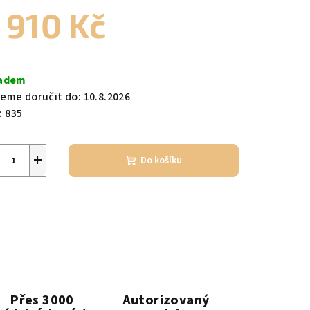
 910 Kč
zdiček.
ná
a:
adem
eme doručit do:
10.8.2026
:
835
+
Do košíku
Přes 3000
Autorizovaný