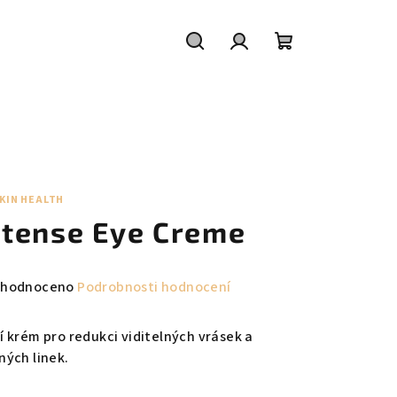
Hledat
Přihlášení
Nákupní
košík
KIN HEALTH
ntense Eye Creme
měrné
hodnoceno
Podrobnosti hodnocení
nocení
duktu
í krém pro redukci viditelných vrásek a
ných linek.