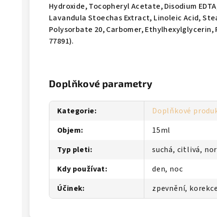
Hydroxide, Tocopheryl Acetate, Disodium EDTA, 
Lavandula Stoechas Extract, Linoleic Acid, Stea
Polysorbate 20, Carbomer, Ethylhexylglycerin,
77891).
Doplňkové parametry
Kategorie
:
Doplňkové produ
Objem
:
15ml
Typ pleti
:
suchá, citlivá, n
Kdy používat
:
den, noc
Účinek
:
zpevnění, korekce