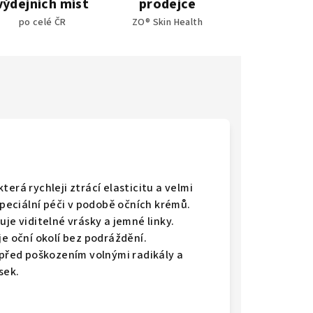
výdejních míst
prodejce
po celé ČR
ZO® Skin Health
která rychleji ztrácí elasticitu a velmi
speciální péči v podobě očních krémů.
je viditelné vrásky a jemné linky.
je oční okolí bez podráždění.
 před poškozením volnými radikály a
ásek.