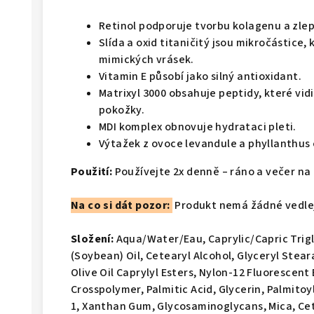
Retinol podporuje tvorbu kolagenu a zlep
Slída a oxid titaničitý jsou mikročástice,
mimických vrásek.
Vitamin E působí jako silný antioxidant.
Matrixyl 3000 obsahuje peptidy, které vid
pokožky.
MDI komplex obnovuje hydrataci pleti.
Výtažek z ovoce levandule a phyllanthus 
Použití:
Používejte 2x denně – ráno a večer na
Na co si dát pozor:
Produkt nemá žádné vedlej
Složení:
Aqua/Water/Eau, Caprylic/Capric Trigl
(Soybean) Oil, Cetearyl Alcohol, Glyceryl Ste
Olive Oil Caprylyl Esters, Nylon-12 Fluorescent
Crosspolymer, Palmitic Acid, Glycerin, Palmitoy
1, Xanthan Gum, Glycosaminoglycans, Mica, Cety