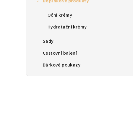
Doplňkové produkty
n
n
Oční krémy
í
Hydratační krémy
p
Sady
a
Cestovní balení
n
Dárkové poukazy
e
l