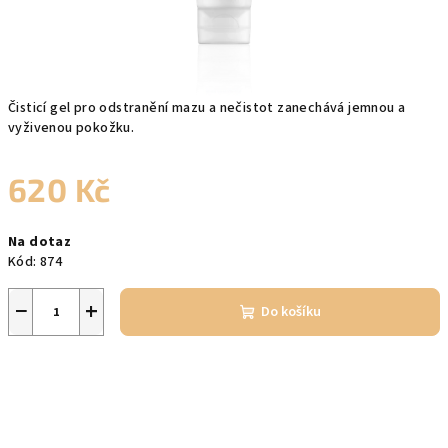
Čisticí gel pro odstranění mazu a nečistot zanechává jemnou a
vyživenou pokožku.
620 Kč
Měrná
Na dotaz
cena:
Kód:
874
−
+
Do košíku