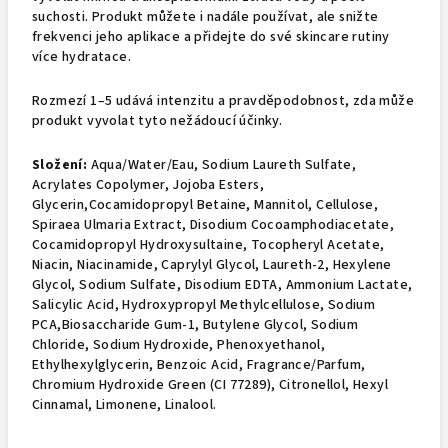
suchosti. Produkt můžete i nadále používat, ale snižte
frekvenci jeho aplikace a přidejte do své skincare rutiny
více hydratace.
Rozmezí 1–5 udává intenzitu a pravděpodobnost, zda může
produkt vyvolat tyto nežádoucí účinky.
Složení:
Aqua/Water/Eau, Sodium Laureth Sulfate,
Acrylates Copolymer, Jojoba Esters,
Glycerin,Cocamidopropyl Betaine, Mannitol, Cellulose,
Spiraea Ulmaria Extract, Disodium Cocoamphodiacetate,
Cocamidopropyl Hydroxysultaine, Tocopheryl Acetate,
Niacin, Niacinamide, Caprylyl Glycol, Laureth-2, Hexylene
Glycol, Sodium Sulfate, Disodium EDTA, Ammonium Lactate,
Salicylic Acid, Hydroxypropyl Methylcellulose, Sodium
PCA,Biosaccharide Gum-1, Butylene Glycol, Sodium
Chloride, Sodium Hydroxide, Phenoxyethanol,
Ethylhexylglycerin, Benzoic Acid, Fragrance/Parfum,
Chromium Hydroxide Green (CI 77289), Citronellol, Hexyl
Cinnamal, Limonene, Linalool.