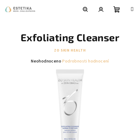
Přejít
na
obsah
Nákupní
Hledat
Přihlášení
Exfoliating Cleanser
košík
ZO SKIN HEALTH
Průměrné
Neohodnoceno
Podrobnosti hodnocení
hodnocení
produktu
je
0,0
z
5
hvězdiček.