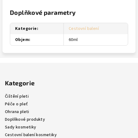
Doplňkové parametry
Kategorie
:
Cestovní balení
Objem
:
60ml
Z
á
Kategorie
p
a
Čištění pleti
t
Péče o pleť
í
Ohrana pleti
Doplňkové produkty
Sady kosmetiky
Cestovní balení kosmetiky