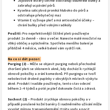
Jojobové estery šetrně odstraňují odumřelé buňky a
zabraňují ucpávání pórů.
Kyselina salicylová proniká hluboko do pórů a
odstraňuje přebytečný maz
Vitamin E vyživuje pleť a má antioxidační účinky –
chrání buňky před volnými radikály
Použití:
Pro nejefektivnější čištění pleti používejte
produkt 2x denně – ráno a večer. Naneste malé množství na
vlhký obličej a opláchněte. Spotřeba menšího balení je
přibližně 4 měsíce, velké balení vám vydrží rok.
Na co si dát pozor:
Purging (2)
– Může se objevit purging neboli přechodné
zhoršení pleti se sklonem k akné, kdy dochází k rychlejší
obnově pokožky a zrání komedonů. Při purgingu se tvoří
nebolestivé drobné pupínky v obvyklých místech výskytu
akné. Produkt I nadále používejte, tento stav odezní
během 2–4 týdnů a poté je pleť dokonale čistá a zdravá.
Suchost (2)
– Produkt zrychluje obnovu pokožky a v
případě porušené kožní bariéry či nadměrného užívání může
vyvolat mírnou transepidermální ztrátu vody a pocit