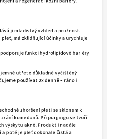
ojení a regeneraci kožní bariéry.
vá ji mladistvý vzhled a pružnost.
eť, má zklidňující účinky a urychluje
podporuje funkci hydrolipidové bariéry
 jemně utřete důkladně vyčištěný
čujeme používat 2x denně – ráno i
řechodné zhoršení pleti se sklonem k
 zrání komedonů. Při purgingu se tvoří
h výskytu akné. Produkt I nadále
a poté je pleť dokonale čistá a