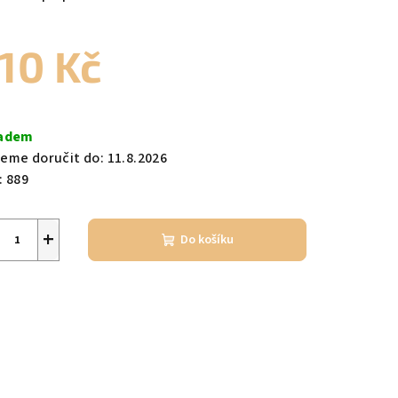
10 Kč
zdiček.
ná
a:
adem
eme doručit do:
11.8.2026
:
889
+
Do košíku