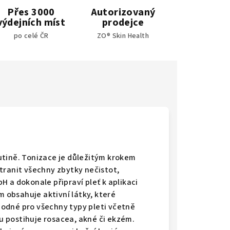
Přes 3000
Autorizovaný
výdejních míst
prodejce
po celé ČR
ZO® Skin Health
utině. Tonizace je důležitým krokem
tranit všechny zbytky nečistot,
 a dokonale připraví pleť k aplikaci
m obsahuje aktivní látky, které
vhodné pro všechny typy pleti včetně
ou postihuje rosacea, akné či ekzém.