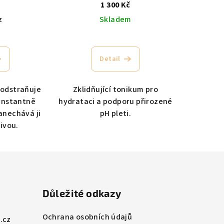
č
1 300 Kč
z
Skladem
Průměrné
hodnocení
Detail
produktu
je
5,0
 odstraňuje
Zklidňující tonikum pro
z
instantně
hydrataci a podporu přirozené
5
zanechává ji
pH pleti.
hvězdiček.
ivou.
Důležité odkazy
Ochrana osobních údajů
.cz