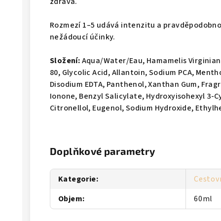
zdravá.
Rozmezí 1–5 udává intenzitu a pravděpodobno
nežádoucí účinky.
Složení:
Aqua/Water/Eau, Hamamelis Virginiana
80, Glycolic Acid, Allantoin, Sodium PCA, Men
Disodium EDTA, Panthenol, Xanthan Gum, Fragr
Ionone, Benzyl Salicylate, Hydroxyisohexyl 3
Citronellol, Eugenol, Sodium Hydroxide, Ethyl
Doplňkové parametry
Kategorie
:
Cestov
Objem
:
60ml