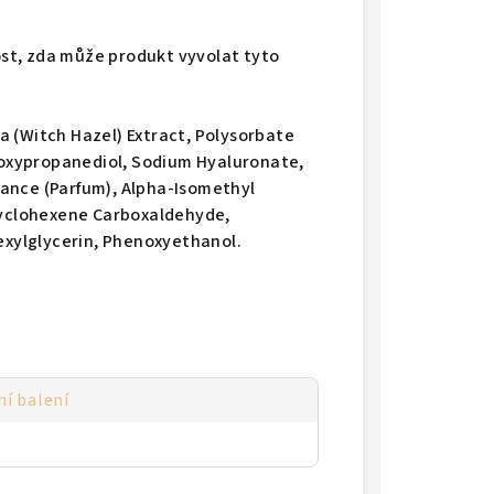
st, zda může produkt vyvolat tyto
 (Witch Hazel) Extract, Polysorbate
thoxypropanediol, Sodium Hyaluronate,
ance (Parfum), Alpha-Isomethyl
-Cyclohexene Carboxaldehyde,
hexylglycerin, Phenoxyethanol.
ní balení