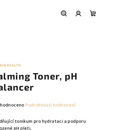
Hledat
Přihlášení
Nákupní
košík
KIN HEALTH
alming Toner, pH
alancer
měrné
hodnoceno
Podrobnosti hodnocení
nocení
duktu
idňující tonikum pro hydrataci a podporu
rozené pH pleti.