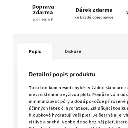
Doprava
Dárek zdarma
zdarma
ke každé objednávce
od 1490 Kč
Popis
Diskuze
Detailní popis produktu
Toto tonikum nesmí chybět v žádné skincare r
mezi čištěním a výživou pleti. Pomůže vám ods
minimalizovat póry a dodá pokožce přirozené pH
účinných látek či hydratace. Zklidňující toniku
hloubkově hydratují vaši pleť. Je šetrné a je 
citlivé a suché. Neobejde se bez něj pleť, kter