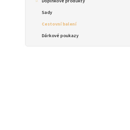
Doplňkové produkty
n
Sady
n
Cestovní balení
í
p
Dárkové poukazy
a
n
e
l