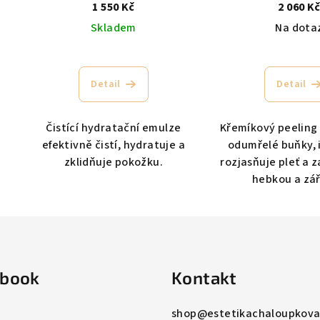
1 550 Kč
2 060 K
Skladem
Na dota
Detail
Detail
Čistící hydratační emulze
Křemíkový peeling
efektivně čistí, hydratuje a
odumřelé buňky, 
zklidňuje pokožku.
rozjasňuje pleť a 
hebkou a zář
ebook
Kontakt
shop
@
estetikachaloupkova