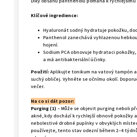
Díky obsahu panthenolu pomáhá k rychlejšímu h
Klíčové ingredience:
Hyaluronát sodný hydratuje pokožku, dodá
Panthenol zanechává vyhlazenou hebkou pl
hojení.
Sodium PCA obnovuje hydrataci pokožky, 
a má antibakteriální účinky.
Použití:
Aplikujte tonikum na vatový tampón a
suchý obličej. Vyhněte se očnímu okolí. Doporu
večer.
Na co si dát pozor:
Purging (1)
– Může se objevit purging neboli p
akné, kdy dochází k rychlejší obnově pokožky a
nebolestivé drobné pupínky v obvyklých místec
používejte, tento stav odezní během 2–4 týdnů 