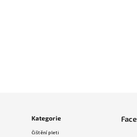
Z
á
Kategorie
Fac
p
a
Čištění pleti