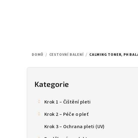
Přejít
na
obsah
DOMŮ
/
CESTOVNÍ BALENÍ
/
CALMING TONER, PH BA
P
o
Kategorie
Přeskočit
kategorie
s
Krok 1 – Čištění pleti
t
Krok 2 – Péče o pleť
r
Krok 3 – Ochrana pleti (UV)
a