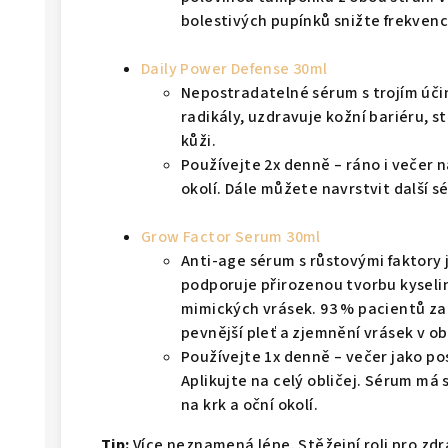
bolestivých pupínků snižte frekven
Daily Power Defense 30ml
Nepostradatelné sérum s trojím úči
radikály, uzdravuje kožní bariéru, 
kůži.
Používejte 2x denně – ráno i večer 
okolí. Dále můžete navrstvit další s
Grow Factor Serum 30ml
Anti-age sérum s růstovými faktory 
podporuje přirozenou tvorbu kyseli
mimických vrásek. 93 % pacientů z
pevnější pleť a zjemnění vrásek v obl
Používejte 1x denně – večer jako po
Aplikujte na celý obličej. Sérum má s
na krk a oční okolí.
Tip:
Více neznamená lépe. Stěžejní roli pro zdr