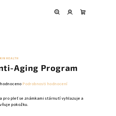
Hledat
Přihlášení
Nákupní
košík
KIN HEALTH
nti-Aging Program
měrné
hodnoceno
Podrobnosti hodnocení
nocení
duktu
a pro pleť se známkami stárnutí vyhlazuje a
vňuje pokožku.