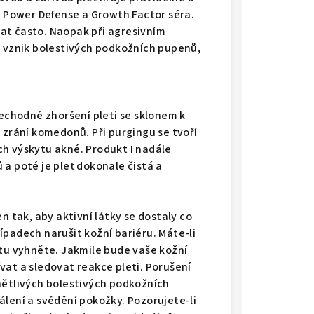
y Power Defense a Growth Factor séra.
at často. Naopak při agresivním
t vznik bolestivých podkožních pupenů,
řechodné zhoršení pleti se sklonem k
 zrání komedonů. Při purgingu se tvoří
h výskytu akné. Produkt I nadále
a poté je pleť dokonale čistá a
n tak, aby aktivní látky se dostaly co
ípadech narušit kožní bariéru. Máte-li
ktu vyhněte. Jakmile bude vaše kožní
vat a sledovat reakce pleti. Porušení
nětlivých bolestivých podkožních
álení a svědění pokožky. Pozorujete-li