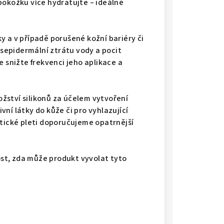
pokožku více hydratujte – ideálně
y a v případě porušené kožní bariéry či
epidermální ztrátu vody a pocit
e snižte frekvenci jeho aplikace a
žství silikonů za účelem vytvoření
ní látky do kůže či pro vyhlazující
atické pleti doporučujeme opatrnější
st, zda může produkt vyvolat tyto