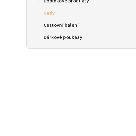
Doplňkové produkty
n
Sady
n
Cestovní balení
í
p
Dárkové poukazy
a
n
e
l