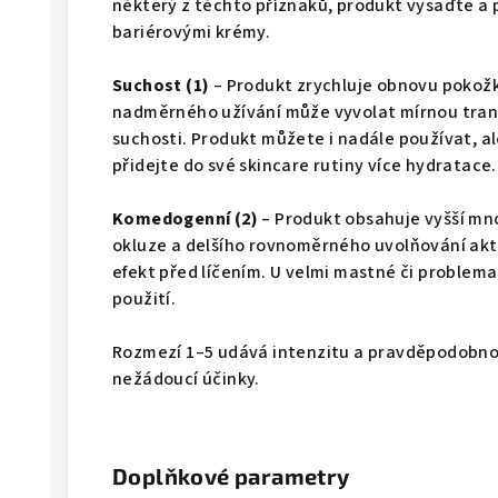
některý z těchto příznaků, produkt vysaďte a 
bariérovými krémy.
Suchost (1)
– Produkt zrychluje obnovu pokožk
nadměrného užívání může vyvolat mírnou trans
suchosti. Produkt můžete i nadále používat, al
přidejte do své skincare rutiny více hydratace.
Komedogenní (2)
– Produkt obsahuje vyšší mno
okluze a delšího rovnoměrného uvolňování aktiv
efekt před líčením. U velmi mastné či problem
použití.
Rozmezí 1–5 udává intenzitu a pravděpodobno
nežádoucí účinky.
Doplňkové parametry