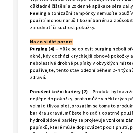
důkladné čištění a 2x denně aplikace séra Dail
Peeling a tonizační tampónky nemusíte použív
použití mohou narušit kožní bariéru a způsobi
zarudnutí či suchost pokožky.
Na co si dát pozor:
Purging (4)
– Může se objevit purging neboli p
akné, kdy dochází k rychlejší obnově pokožky a
nebolestivé drobné pupínky v obvyklých místec
používejte, tento stav odezní během 2–4 týdnů 
zdravá.
Porušení kožní bariéry (2)
– Produkt byl navrže
nejlépe do pokožky, proto může v některých př
velmi citlivou pleť, prozatím se tomuto produ
bariéra zdravá, můžete ho začít opatrně použí
hydrolipidové bariéry se projevuje vznikem zá
pupínků, které může doprovázet pocit pnutí, p