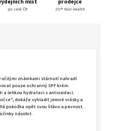
výdejních míst
prodejce
po celé ČR
ZO® Skin Health
kročilými známkami stárnutí nahradí
ebovat pouze ochranný SPF krém.
eti a lehkou hydrataci s antioxidaci.
ičce“, dokáže vyhladit jemné vrásky a
dlá pokožka opět svou šťávu a pevnost.
účinky násobit.