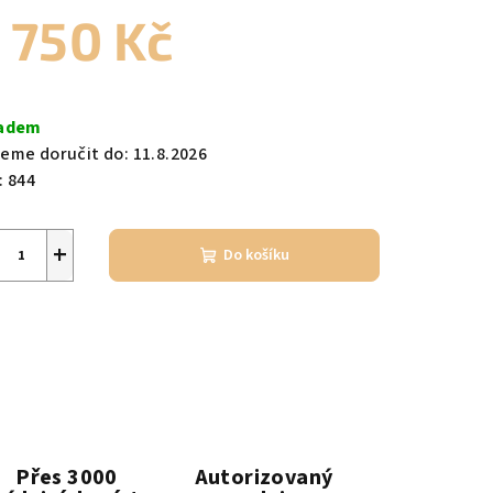
 750 Kč
zdiček.
ná
a:
adem
eme doručit do:
11.8.2026
:
844
+
Do košíku
Přes 3000
Autorizovaný