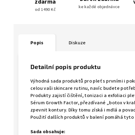
zdarma
ke každé objednávce
od 1490 Kč
Popis
Diskuze
Detailní popis produktu
Výhodná sada produktů pro pleť s prvními i po
celou vaši skincare rutinu, navíc budete potř
Produkty zajistí čištění, tonizaci a exfoliaci pl
Sérum Growth Factor, přezdívané „botox v krab
zpevnit kontury. Díky tomu získá i mdlá a pova
Použití dalších produktů v balení pomáhá tyto 
Sada obsahuje: