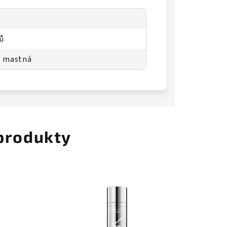
ů
, mastná
 produkty