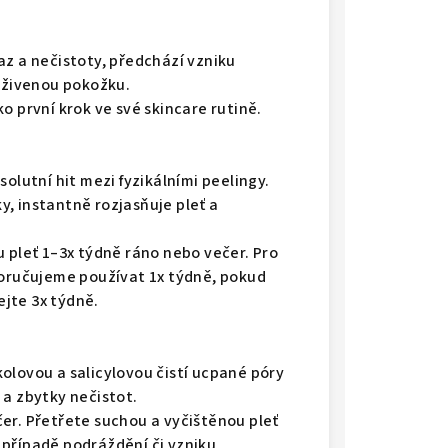
az a nečistoty, předchází vzniku
živenou pokožku.
o první krok ve své skincare rutině.
solutní hit mezi fyzikálními peelingy.
, instantně rozjasňuje pleť a
u pleť 1–3x týdně ráno nebo večer. Pro
poručujeme používat 1x týdně, pokud
jte 3x týdně.
olovou a salicylovou čistí ucpané póry
 a zbytky nečistot.
er. Přetřete suchou a vyčištěnou pleť
 případě podráždění či vzniku