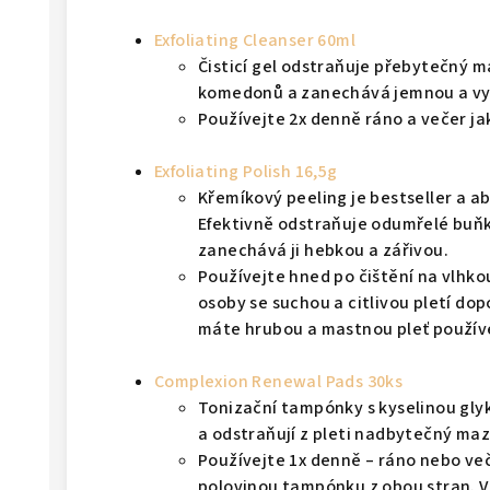
Exfoliating Cleanser 60ml
Čisticí gel odstraňuje přebytečný m
komedonů a zanechává jemnou a vy
Používejte 2x denně ráno a večer jak
Exfoliating Polish 16,5g
Křemíkový peeling je bestseller a ab
Efektivně odstraňuje odumřelé buňky
zanechává ji hebkou a zářivou.
Používejte hned po čištění na vlhko
osoby se suchou a citlivou pletí do
máte hrubou a mastnou pleť používe
Complexion Renewal Pads 30ks
Tonizační tampónky s kyselinou glyk
a odstraňují z pleti nadbytečný maz
Používejte 1x denně – ráno nebo več
polovinou tampónku z obou stran. V