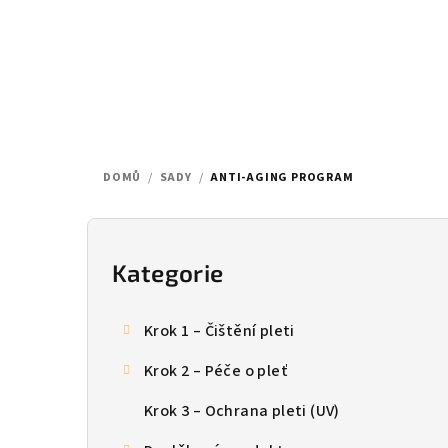
Přejít
na
obsah
DOMŮ
/
SADY
/
ANTI-AGING PROGRAM
P
o
Kategorie
Přeskočit
kategorie
s
Krok 1 – Čištění pleti
t
Krok 2 – Péče o pleť
r
Krok 3 – Ochrana pleti (UV)
a