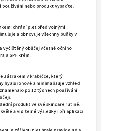
ci používání nebo produkt vysaďte.
nkem: chrání pleť před volnými
stimuluje a obnovuje všechny buňky v
na vyčištěný obličej včetně očního
éra a SPF krém.
je zázrakem v krabičce, který
ny hyaluronové a minimalizuje vzhled
aznamenalo po 12 týdnech používání
ičeji.
slední produkt ve své skincare rutině.
kvělé a viditelné výsledky i při aplikaci
avou a zářivou pleť hraje pravidelné a